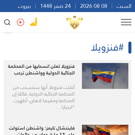
السبت
08 08 2026
24 صفر 1448
بيروت
00:26
Ar
En
Fr
Es
#فنزويلا
فنزويلا تعلن انسحابها من المحكمة
الجنائية الدولية وواشنطن ترحب
أعلنت فنزويلا أنها ستنسحب من
المحكمة الجنائية الدولية، قائلة إن
المحكمة ومقرها لاهاي، أظهرت
“انحيازا …
فايننشال تايمز: واشنطن استولت
على 13 مليار دولار من عائدات