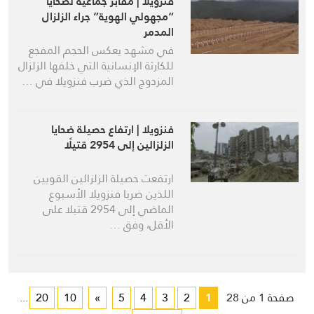
فنزويلا | مقابر جماعية لضحايا
“مجهولي الهوية” جراء الزلزال
المدمر
في مشهد يعكس الحجم المفجع
للكارثة الإنسانية التي خلفها الزلزال
المزدوج الذي ضرب فنزويلا في …
فنزويلا | ارتفاع حصيلة ضحايا
الزلزالين إلى 2954 قتيلًا
ارتفعت حصيلة الزلزالين القويين
اللذين ضربا فنزويلا الأسبوع
الماضي إلى 2954 قتيلا على
الأقل، وفق …
صفحة 1 من 28
1
2
3
4
5
»
10
20
...