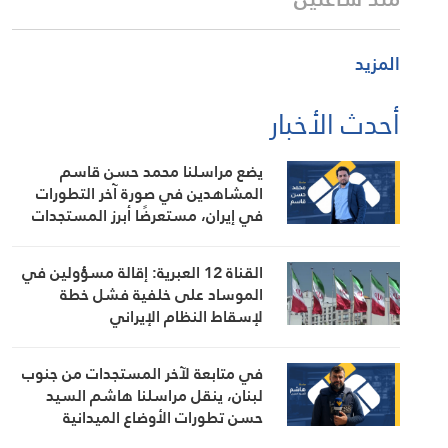
المزيد
أحدث الأخبار
يضع مراسلنا محمد حسن قاسم
المشاهدين في صورة آخر التطورات
في إيران، مستعرضًا أبرز المستجدات
على الساحتين السياسية والميدانية،
إلى جانب المواقف الرسمية وأبرز
القناة 12 العبرية: إقالة مسؤولين في
التطورات ذات الصلة بالشأنين الداخلي
الموساد على خلفية فشل خطة
والإقليمي
لإسقاط النظام الإيراني
في متابعة لآخر المستجدات من جنوب
لبنان، ينقل مراسلنا هاشم السيد
حسن تطورات الأوضاع الميدانية