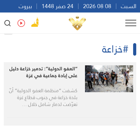
السبت
08 08 2026
24 صفر 1448
بيروت
13:14
Ar
En
Fr
Es
#خزاعة
“العفو الدولية”: تدمير خزاعة دليل
على إبادة جماعية في غزة
كشفت “منظمة العفو الدولية” أنّ
بلدة خزاعة في جنوب قطاع غزة
تعرّضت لدمار شامل خلال …