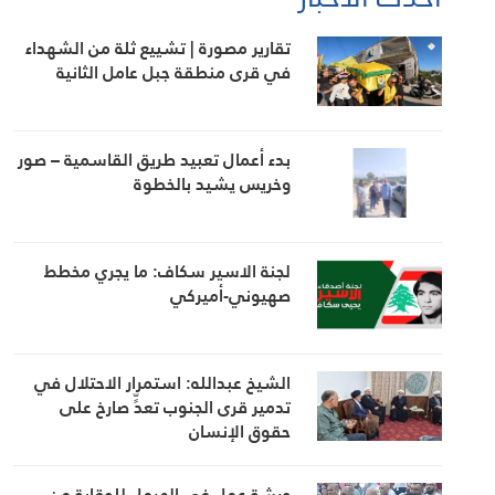
تقارير مصورة | تشييع ثلة من الشهداء
في قرى منطقة جبل عامل الثانية
بدء أعمال تعبيد طريق القاسمية – صور
وخريس يشيد بالخطوة
لجنة الاسير سكاف: ما يجري مخطط
صهيوني-أميركي
الشيخ عبدالله: استمرار الاحتلال في
تدمير قرى الجنوب تعدٍّ صارخ على
حقوق الإنسان
ورشة عمل في الهرمل للوقاية من