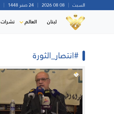
السبت
08 08 2026
24 صفر 1448
بير
لبنان
العالم
نشرات ا
#انتصار_الثورة