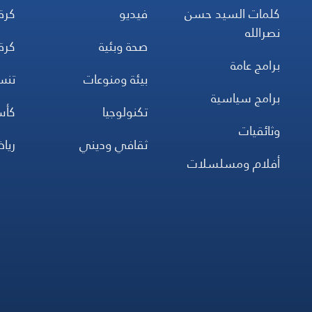
كلمات السيد حسن
فيديو
كرة
نصرالله
صحة وبئية
كرة
برامج عامة
بيئة ومنوعات
تن
برامج سياسية
تكنولوجيا
كأس
وثائقيات
ثقافي وديني
ريا
أفلام ومسلسلات