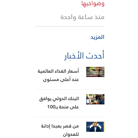
وضواحيها
منذ ساعة واحدة
المزيد
أحدث الأخبار
أسعار الغذاء العالمية
عند أعلى مستوى
منذ عام 2023
البنك الدولي يوافق
على منحة بـ100
مليون دولار لدعم
تحديث القطاع المالي
من قصر بعبدا إدانة
في سوريا
للعدوان