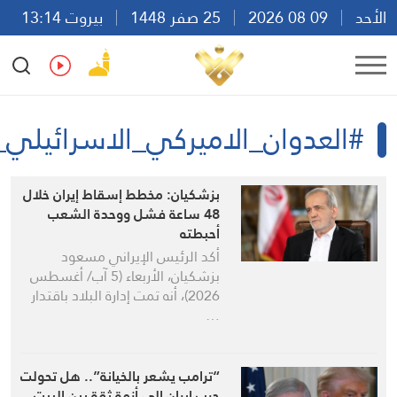
25 صفر 1448
بيروت 13:14
Ar
En
Fr
Es
_الاميركي_الاسرائيلي_على_ايران
بزشكيان: مخطط إسقاط إيران خلال
48 ساعة فشل ووحدة الشعب
أحبطته
أكد الرئيس الإيراني مسعود
بزشكيان، الأربعاء (5 آب/ أغسطس
2026)، أنه تمت إدارة البلاد باقتدار
…
“ترامب يشعر بالخيانة”.. هل تحولت
حرب إيران إلى أزمة ثقة بين البيت