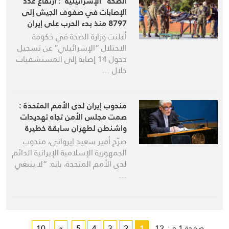
الصحة “الإسرائيلية”: ارتفاع عدد
الإصابات في صفوف الجيش إلى
8797 منذ بدء الحرب على إيران
أعلنت وزارة الصحة في حكومة
الاحتلال “الإسرائيلي” عن تسجيل
دخول 14 إصابة إلى المستشفيات
خلال …
مندوب إيران لدى الأمم المتحدة :
صمت مجلس الأمن تجاه تهديدات
واشنطن لطهران سابقة خطيرة
صرّح أمير سعيد إيرواني، مندوب
الجمهورية الإسلامية الإيرانية الدائم
لدى الأمم المتحدة، بانه: “لا ينبغي
…
...
10
»
5
4
3
2
1