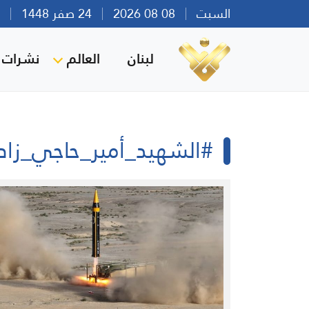
السبت
08 08 2026
24 صفر 1448
بير
لبنان
العالم
نشرات ا
#الشهيد_أمير_حاجي_زاد