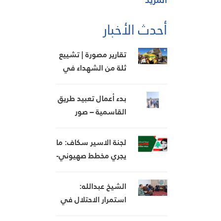
أحدث الأخبار
تقارير مصورة | تشييع
ثلة من الشهداء في
قرى منطقة جبل عامل
الثانية
بدء أعمال تعبيد طريق
القاسمية – صور
وخريس يشيد بالخطوة
لجنة الاسير سكاف: ما
يجري مخطط صهيوني-
أميركي
الشيخ عبدالله:
استمرار الاحتلال في
تدمير قرى الجنوب تعدٍّ