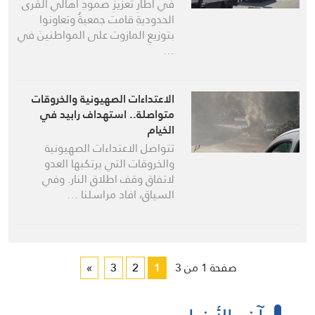
في اطارِ تعزيزِ صمودِ اهالي القرى
الحدوديةِ قامت جمعيةُ وتعاونوا
بتوزيعِ المازوت على المواطنينَ في
…
الاعتداءات الصهيونية والخروقات
متواصلة.. استهداف رابيد في
الخيام
تتواصل الاعتداءات الصهيونية
والخروقات التي يرتكبها العدو
لاتفاق وقف اطلاق النار. وفي
السياق، افاد مراسلنا …
صفحة 1 من 3
1
2
3
»