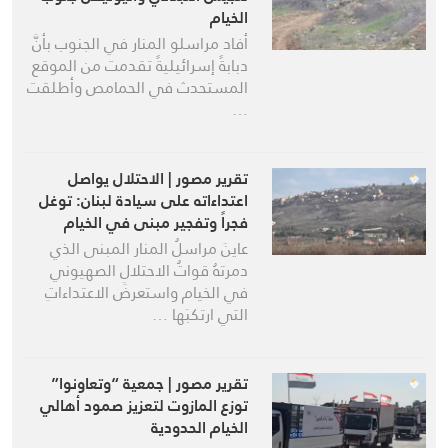
الخيام
أفاد مراسلو المنار في الجنوب بأنَّ
دبابةً إسرائيليةً تقدمت من الموقع
المستحدث في الحمامص وأطلقت
…
تقرير مصور | الاحتلال يواصل
اعتداءاته على سيادة لبنان: توغل
فجراً وتفجير مبنى في الخيام
عاينَ مراسلُ المنار المبنى الذي
دمرتهُ قواتُ الاحتلالِ الصهيوني
في الخيام واستعرضَ الاعتداءاتِ
التي ارتكبَها …
تقرير مصور | جمعية “وتعاونوا”
توزع المازوت لتعزيز صمود أهالي
الخيام الحدودية