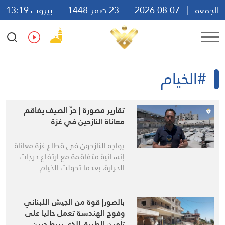
الجمعة
07 08 2026
23 صفر 1448
بيروت 13:19
Ar
En
Fr
Es
#الخيام
تقارير مصورة | حرّ الصيف يفاقم
معاناة النازحين في غزة
يواجه النازحون في قطاع غزة معاناة
إنسانية متفاقمة مع ارتفاع درجات
الحرارة، بعدما تحولت الخيام …
بالصور| قوة من الجيش اللبناني
وفوج الهندسة تعمل حاليا على
تأمين الطريق الذي يربط دبين