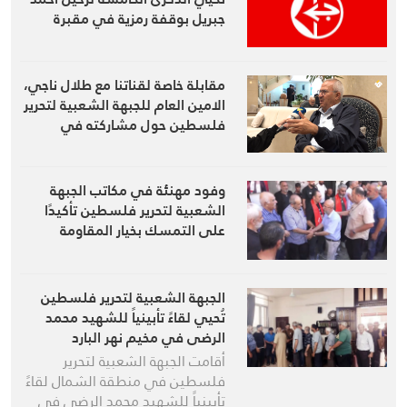
جبريل بوقفة رمزية في مقبرة
شاتيلا
مقابلة خاصة لقناتنا مع طلال ناجي،
الامين العام للجبهة الشعبية لتحرير
فلسطين حول مشاركته في
مراسم تشييع الإمام القائد
الشهيد السيد علي الخامنئي
(قده)
وفود مهنئة في مكاتب الجبهة
الشعبية لتحرير فلسطين تأكيدًا
على التمسك بخيار المقاومة
الجبهة الشعبية لتحرير فلسطين
تُحيي لقاءً تأبينياً للشهيد محمد
الرضى في مخيم نهر البارد
أقامت الجبهة الشعبية لتحرير
فلسطين في منطقة الشمال لقاءً
تأبينياً للشهيد محمد الرضى في