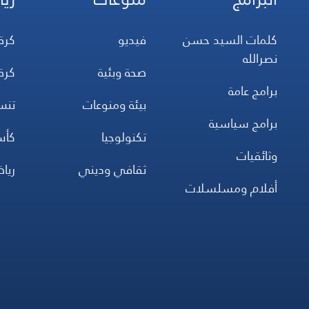
كلمات السيد حسن
فيديو
كرة
نصرالله
صحة وبئية
كرة
برامج عامة
بيئة ومنوعات
تن
برامج سياسية
تكنولوجيا
كأس
وثائقيات
ثقافي وديني
ريا
أفلام ومسلسلات