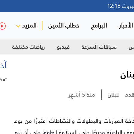
ت 12:16
لأخبار
البرامج
خطاب الأمين
المزيد
س
سباقات السرعة
فيديو
رياضات مختلفة
ك
آخر
نان
تعذر
قدم
لبنان
منذ 5 أشهر
كافة المباريات والبطولات والنشاطات اعتبارًا من يوم
 الراهنة وحرصًا على السلامة العامة، على أن يتم