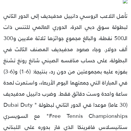
تأهل اللاعب الروسي دانييل مدفيديف إلى الدور الثاني
لبطولة سوق دبي الحرة، الدوري العالمي للتنس ذات
الـ500 نقطة، والبالغ مجموع جوائزها ثلاثة ملايين و300
ألف دولار.
وجاء صعود مدفيديف المصنف الثالث في
البطولة، على حساب منافسه الصيني شانغ رونغ تشنغ
بفوزه عليه بمجموعتين من دون رد، بنتيجة: (6-1) و(6-3)
في المباراة التي جمعتهما اليوم الأربعاء، واستمرت لمدة
ساعة واحدة وست دقائق فقط.
وضرب دانييل مدفيديف
(30 عاما) موعدا في الدور الثاني لبطولة " Dubai Duty
Free Tennis Championships" مع السويسري
ستانيسلاس فافرينكا الذي فاز بدوره على اللبناني