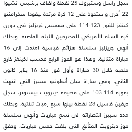
سجل راسل وستبروك 25 نقطة وأضاف برشيس أتشيوا
22 أخرى واستحوذ على 12 كرة مرتدة ليقودا سكرامنتو
كينغز للفوز 123-114 على ممفيس غريزليز في دوري
كرة السلة الأمريكي للمحترفين الليلة الماضية. وبذلك
أنهى جريزليز سلسلة هزائم قياسية امتدت إلى 16
مباراة متتالية.
وهذا هو الفوز الرابع فحسب لكينغز خارج
ملعبه خلال 30 مباراة وأول فوز منذ 16 يناير كانون
الثاني.
وفي مباراة سان أنطونيو سبيرز التي انتهت
بفوزه 114-103 على مضيفه ديترويت بيستونز، سجل
ديفين فاسيل 28 نقطة بينها سبع رميات ثلاثية.
وبذلك
مدد سبيرز انتصاراته إلى تسع مباريات وأنهى سلسلة
فوز ديترويت المتألق التي بلغت خمس مباريات.
وحقق