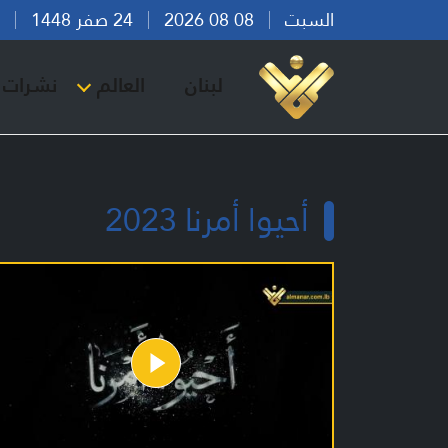
السبت
08 08 2026
24 صفر 1448
بير
لبنان
العالم
نشرات ا
أحيوا أمرنا 2023