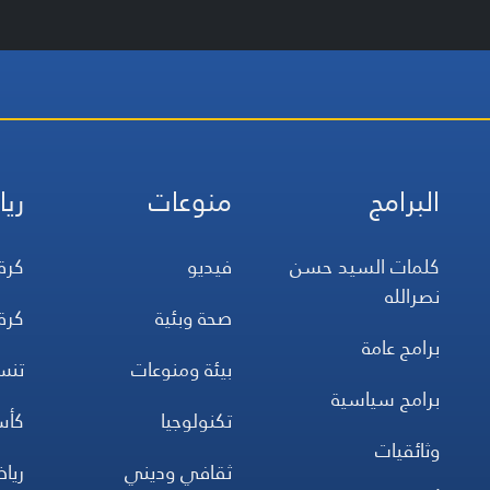
البرامج
منوعات
ريا
كلمات السيد حسن
فيديو
كرة
نصرالله
صحة وبئية
كرة
برامج عامة
بيئة ومنوعات
تن
برامج سياسية
تكنولوجيا
كأس
وثائقيات
ثقافي وديني
ريا