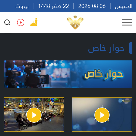
الخميس
06 08 2026
22 صفر 1448
بيروت
14:49
Ar
En
Fr
Es
حوار خاص