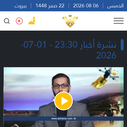
الخميس
06 08 2026
22 صفر 1448
بيروت
10:51
Ar
En
Fr
Es
نشرة أخبار 23:30 - 01-07-
2026
Play
Video