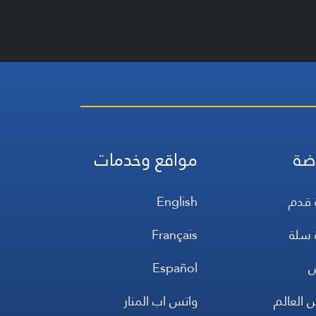
ضة
مواقع وخدمات
 قدم
English
 سلة
Français
س
Español
 العالم
واتس اب المنار