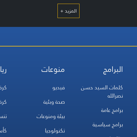
المزيد +
البرامج
منوعات
ريا
كلمات السيد حسن
فيديو
كرة
نصرالله
صحة وبئية
كرة
برامج عامة
بيئة ومنوعات
تن
برامج سياسية
تكنولوجيا
كأس