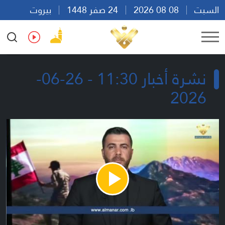
السبت
08 08 2026
24 صفر 1448
بيروت
13:39
Ar
En
Fr
Es
نشرة أخبار 11:30 - 26-06-
2026
Play
Video