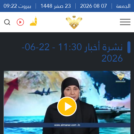
الجمعة
07 08 2026
23 صفر 1448
بيروت 09:22
Ar
En
Fr
Es
نشرة أخبار 11:30 - 22-06-
2026
Play
Video