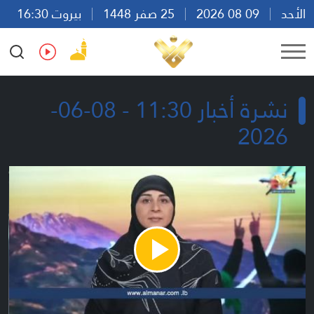
الأحد
09 08 2026
25 صفر 1448
بيروت 16:30
Ar
En
Fr
Es
نشرة أخبار 11:30 - 08-06-
2026
Play
Video