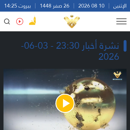
الإثنين
10 08 2026
26 صفر 1448
بيروت 14:25
Ar
En
Fr
Es
نشرة أخبار 23:30 - 03-06-
2026
Play
Video