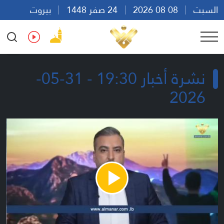
السبت
08 08 2026
24 صفر 1448
بيروت
08:56
Ar
En
Fr
Es
نشرة أخبار 19:30 - 31-05-
2026
Play
Video