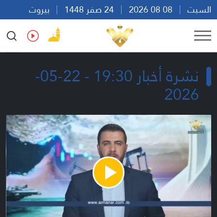
السبت
08 08 2026
24 صفر 1448
بيروت
09:03
Ar
En
Fr
Es
نشرة أخبار 19:30 - 22-05-
2026
Play
Video