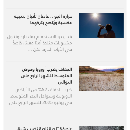
حرارة الجو .. عادتان تأتيان بنتيجة
عكسية ويُنصح بتركهما
قد يبدو الاستحمام بماء بارد وتناول
مشروبات مثلجة أمرًا مغريًا، خاصةً
في الأيام الحارة. لكن …
الجفاف يضرب أوروبا وحوض
المتوسط للشهر الرابع على
التوالي
ضرب الجفاف 52% من الأراضي
الأوروبية وسواحل البحر المتوسط
في يوليو 2025 للشهر الرابع على
…
عاصفة ثلجية نادرة تضرب شرق