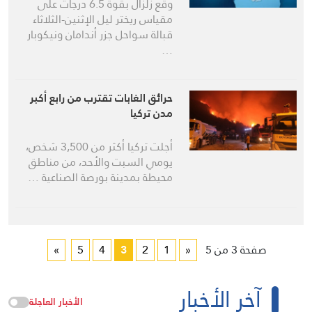
وقع زلزال بقوة 6.5 درجات على
مقياس ريختر ليل الإثنين-الثلاثاء
قبالة سواحل جزر أندامان ونيكوبار
…
حرائق الغابات تقترب من رابع أكبر
مدن تركيا
أجلت تركيا أكثر من 3,500 شخص،
يومي السبت والأحد، من مناطق
محيطة بمدينة بورصة الصناعية …
صفحة 3 من 5
«
1
2
3
4
5
»
آخر الأخبار
الأخبار العاجلة