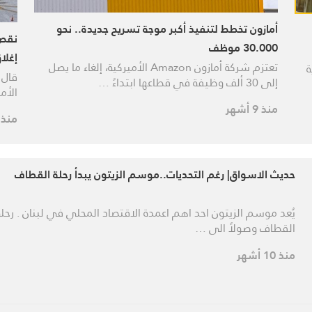
أمازون تخطط لتنفيذ أكبر موجة تسريح جديدة.. نحو
نقص 
30.000 موظف
إغلا
تعتزم شركة أمازون Amazon الأميركية، إلغاء ما يصل
ة
قال 
إلى 30 ألف وظيفة في قطاعها ابتداءً …
الأمير
منذ 9 أشهر
منذ 9 أشهر
حديث الاسواق| رغم التحديات..موسم الزيتون يبدأ رحلة القطاف
يُعد موسم الزيتون احد اهم اعمدة الاقتصاد المحلي في لبنان . رحلة
القطاف وصولاً الى …
منذ 10 أشهر