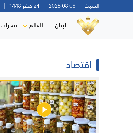
السبت
08 08 2026
24 صفر 1448
بير
لبنان
العالم
نشرات ا
اقتصاد