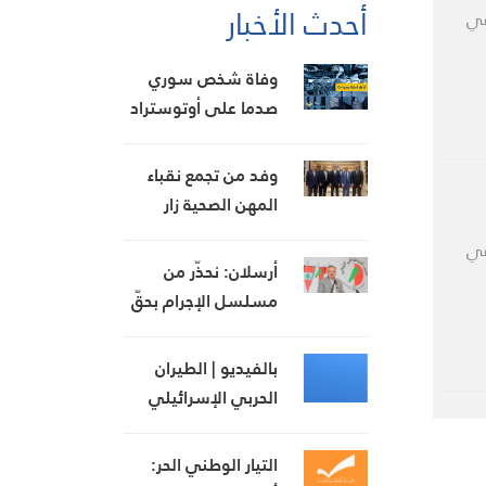
أحدث الأخبار
لأسمدة الروسية بنسبة 82% في
وفاة شخص سوري
صدما على أوتوستراد
زوق مصبح
وفد من تجمع نقباء
المهن الصحية زار
الحجار
في
أرسلان: نحذّر من
مسلسل الإجرام بحقّ
دروز سوريا
بالفيديو | الطيران
الحربي الإسرائيلي
يحلق على علو
منخفض فوق قرى
التيار الوطني الحر:
جنوب لبنان ويلقي