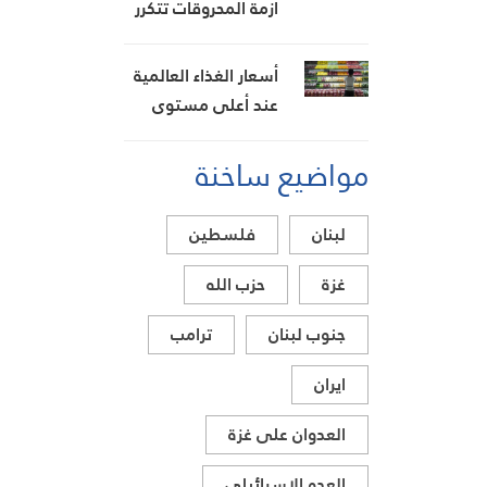
أزمة المحروقات تتكرر
بالونات حرارية
ووزارة الطاقة غائبة
عن هموم اللبنانيين
أسعار الغذاء العالمية
عند أعلى مستوى
منذ عام 2023
مواضيع ساخنة
لبنان
فلسطين
غزة
حزب الله
جنوب لبنان
ترامب
ايران
العدوان على غزة
العدو الاسرائيلي