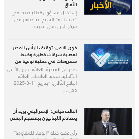
الآفاق
إستقبل مسؤول قطاع صيدا في
“حزب الله” الشيخ زيد ضاهر في
مركز الحزب في مدينة …
قوى الامن: توقيف الرأس المدبر
لعصابة سرقات خطيرة وضبط
مسروقات في عملية نوعية من
المطيلب إلى الحدت
صدر عن المديريّة العامّة لقوى الأمن
الدّاخليةـ شعبة العلاقات العامّة
البلاغ التّالي: “بتاريخ 11-3-2025،
دخل …
النائب فياض: الإسرائيلي يريد أن
يتصادم اللبنانيون ببعضهم البعض
رأى عضو كتلة “الوفاء للمقاومة”