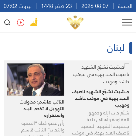
الجمعة
07 08 2026
23 صفر 1448
بيروت 07:02
Ar
En
Fr
Es
لبنان
جبشيت تشيّع الشهيد ناصيف
العبد بهجة في موكب حاشد
النائب هاشم: محاولات
ومهيب
التهويل لا تخدم البلد
شيّع حزب الله وجمهور
واستقراره
المقاومة وأهالي بلدة
رأى عضو كتلة “التنمية
جبشيت، الشهيد السعيد
والتحرير” النائب قاسم
ناصيف العبد بهجة، في موكبٍ