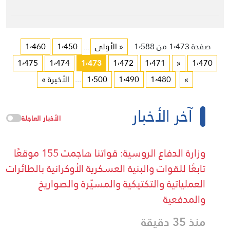
صفحة 1٬473 من 1٬588
« الأولى
...
1٬450
1٬460
1٬475
1٬474
1٬473
1٬472
1٬471
«
1٬470
»
1٬480
1٬490
1٬500
...
الأخيرة »
آخر الأخبار
الأخبار العاجلة
وزارة الدفاع الروسية: قواتنا هاجمت 155 موقعًا
تابعًا للقوات والبنية العسكرية الأوكرانية بالطائرات
العملياتية والتكتيكية والمسيّرة والصواريخ
والمدفعية
منذ 35 دقيقة