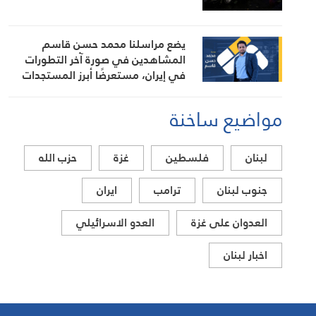
يضع مراسلنا محمد حسن قاسم
المشاهدين في صورة آخر التطورات
في إيران، مستعرضًا أبرز المستجدات
على الساحتين السياسية والميدانية،
إلى جانب المواقف الرسمية وأبرز
مواضيع ساخنة
التطورات ذات الصلة بالشأنين الداخلي
والإقليمي
لبنان
فلسطين
غزة
حزب الله
جنوب لبنان
ترامب
ايران
العدوان على غزة
العدو الاسرائيلي
اخبار لبنان