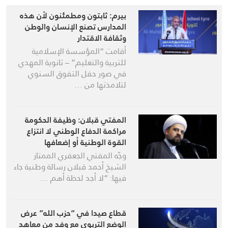
بيرم: ثابتون ومطمئنون لأن هذه
المدارس تصنع الإنسان والوطن
وثقافة الاقتدار
أقامت “المؤسسة الإسلامية
للتربية والتعليم” – ثانوية المهدي
في صور حفل التفوق السنوي
لتلامذتها من …
المفتي قبلان: وظيفة الحكومة
مراكمة الدفاع الوطني لا انتزاع
القوة الوطنية أو إضعافها
وجّه المفتي الجعفري الممتاز
الشيخ أحمد قبلان رسالة وطنية جاء
فيها: “لا أجد لحظة أهم …
قطاع صيدا في “حزب الله” عرض
الوضع التربوي مع وفد من معاهد