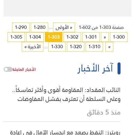
صفحة 1٬303 من 1٬602
« الأولى
...
1٬280
1٬290
1٬305
1٬304
1٬303
1٬302
1٬301
«
1٬300
»
1٬310
1٬320
1٬330
...
الأخيرة »
آخر الأخبار
الأخبار العاجلة
النائب المقداد: المقاومة أقوى وأكثر تماسكاً..
وعلى السلطة أن تعترف بفشل المفاوضات
منذ 5 دقائق
رويترز: النفط يصعد مع انحسار الآمال في إعادة