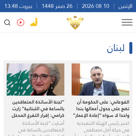
الإثنين
10 08 2026
26 صفر 1448
بيروت 13:48
Ar
En
Fr
Es
لبنان
الفوعاني: على الحكومة أن
“لجنة الأساتذة المتعاقدين
تضع على جدول أعمالها بندا
بالساعة في اللبنانية” زارت
واحدا لا سواه “إعادة الإعمار”
كرامي: إقرار التفرغ المدخل
الأساسي لاستقرار الجامعة
اعتبر رئيس الهيئة التنفيذية
أشارت “لجنة الأساتذة
في حركة أمل مصطفى
المتعاقدين بالساعة في