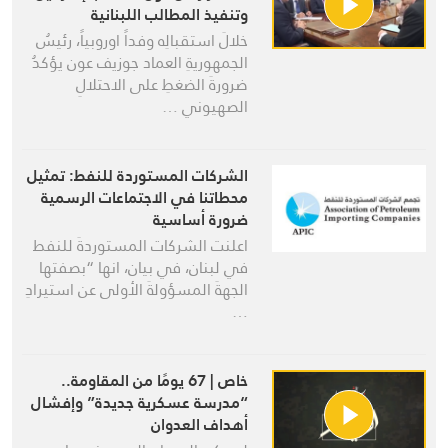
وتنفيذ المطالب اللبنانية
خلالَ استقبالِه وفداً اوروبياً، رئيسُ
الجمهوريةِ العماد جوزيف عون يؤكدُ
ضرورةَ الضغطِ على الاحتلالِ
الصهيوني …
الشركات المستوردة للنفط: تمثيل
محطاتنا في الاجتماعات الرسمية
ضرورة أساسية
اعلنت الشركات المستوردةَ للنفط
في لبنان، في بيان، انها “بصفتها
الجهةَ المسؤولةَ الأولى عن استيرادِ
…
خاص | 67 يومًا من المقاومة..
“مدرسة عسكرية جديدة” وإفشال
أهداف العدوان