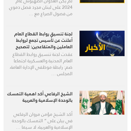
لم يكن العدوان الصهيوني عام
2024 على لبنان مجرد فصل دموي
من فصول الصراع مع …
لجنة تنسيق روابط القطاع العام
أعلنت عن تأسيس تجمع لروابط
العاملين والمتقاعدين: لتصحيح
فوري للرواتب لا يقل عن ٥٠٪؜
عقدت لجنة تنسيق روابط القطاع
العام المدنية والعسكرية اجتماعا
ضم: رابطة موظفي الإدارة العامة،
المجلس …
الشيخ الرفاعي أكد اهمية التمسك
بالوحدة الإسلامية والعربية
أكد الشيخ مؤمن مروان الرفاعي
في بيان على ” التمسك بالوحدة
الإسلامية والعربية، لا سيما …