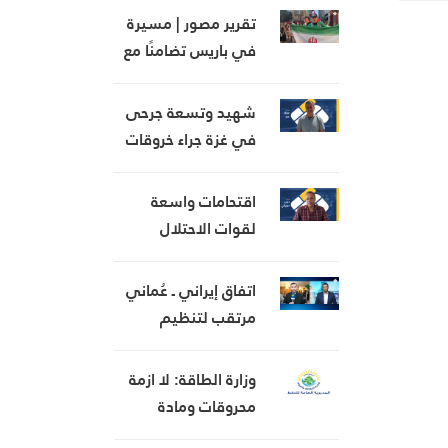
أهلنا
تقرير مصور | مسيرة
في باريس تضامنًا مع
غزة وتذكيرًا بجرائم
الاحتلال
شهيد وتسعة جرحى
في غزة جراء خروقات
الاحتلال المتواصلة
في غزة
اقتحامات واسعة
لقوات الاحتلال
والمستوطنين في
الضفة المحتلة
اتفاق إيراني ـ عُماني
مرتقب لتنظيم
الملاحة في مضيق
هرمز
وزارة الطاقة: لا ازمة
محروقات ومادة
البنزين متوافرة