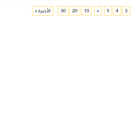
3
4
5
»
10
20
30
...
الأخيرة »