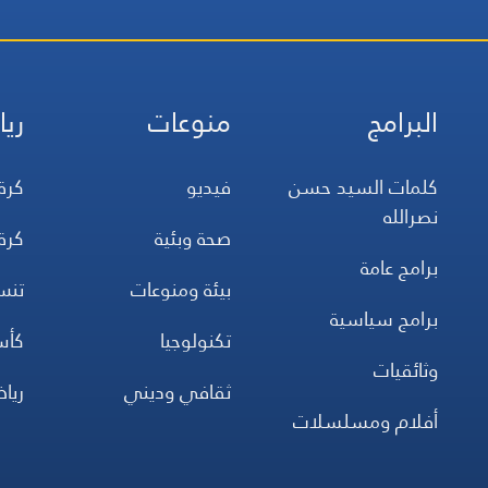
البرامج
منوعات
ريا
كلمات السيد حسن
فيديو
كرة
نصرالله
صحة وبئية
كرة
برامج عامة
بيئة ومنوعات
تن
برامج سياسية
تكنولوجيا
كأس
وثائقيات
ثقافي وديني
ريا
أفلام ومسلسلات