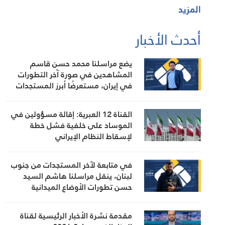
المزيد
أحدث الأخبار
يضع مراسلنا محمد حسن قاسم
المشاهدين في صورة آخر التطورات
في إيران، مستعرضًا أبرز المستجدات
على الساحتين السياسية والميدانية،
إلى جانب المواقف الرسمية وأبرز
القناة 12 العبرية: إقالة مسؤولين في
التطورات ذات الصلة بالشأنين الداخلي
الموساد على خلفية فشل خطة
والإقليمي
لإسقاط النظام الإيراني
في متابعة لآخر المستجدات من جنوب
لبنان، ينقل مراسلنا هاشم السيد
حسن تطورات الأوضاع الميدانية
مقدمة نشرة الأخبار الرئيسية لقناة