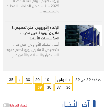
بيروت صباح اليوم الثلاثاء 20-5-
2025 سلسلة من الملفات المحلية
والاقليمية …
الإتحاد الأوروبي أعلن تخصيص 8
ملايين ّ يورو لتعزيز قدرات
المؤسسات الأمنية
أعلن الاتحاد الأوروبي في بيان
«تخصيص 8 ملايي يورو لدعم جهود
الاستقرار والســلام والأمن في …
صفحة 39 من 39
« الأولى
...
10
20
30
«
35
39
38
37
36
آخر الأخبار
الأخبار العاجلة