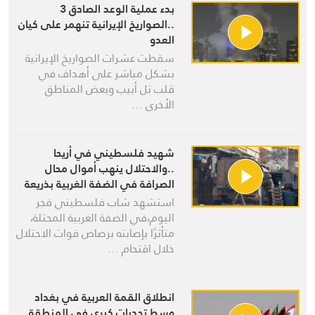
بدء عملية الوعد الصادق 3
..الصواريخ الإيرانية تنهمر على كيان
العدو
سقطت عشرات الصواريخ الإيرانية
بشكل مباشر على أهداف في
قلب تل أبيب وبعض المناطق
الأخرى …
شهيد فلسطيني في أريحا
..والاحتلال ينهب أموال محال
الصرافة في الضفة الغربية بذريعة
“الإرهاب”
استشهد شاب فلسطيني فجر
اليوم،في الضفة الغربية المحتلة،
متأثرًا بإصابته برصاص قوات الاحتلال
خلال اقتحام …
انطلاق القمة العربية في بغداد
وسط تحديات كبرى في المنطقة