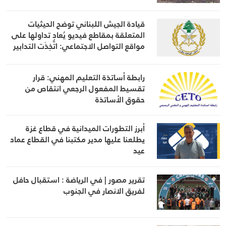
قيادة الجيش اللبناني توضح الحيثيات
المتعلقة بمقاطع فيديو يُعاد تداولها على
مواقع التواصل الاجتماعي: اتُّخِذَت التدابير
اللازمة في حينه
رابطة أساتذة التعليم المهني: قرار
تقسيط المفعول الرجعي انتقاص من
حقوق الأساتذة
أبرز التطورات الميدانية في قطاع غزة
يطلعنا عليها مدير مكتبنا في القطاع عماد
عيد
تقرير مصور | في الرياضة : استقبال حافل
لفريق الانصار في الجنوب