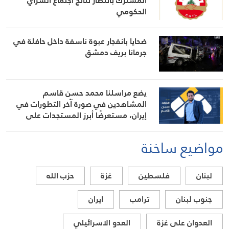
المشترك بانتظار نتائج اجتماع السراي
الحكومي
ضحايا بانفجار عبوة ناسفة داخل حافلة في
جرمانا بريف دمشق
يضع مراسلنا محمد حسن قاسم
المشاهدين في صورة آخر التطورات في
إيران، مستعرضًا أبرز المستجدات على
الساحتين السياسية والميدانية، إلى جانب
المواقف الرسمية وأبرز التطورات ذات
مواضيع ساخنة
الصلة بالشأنين الداخلي والإقليمي
لبنان
فلسطين
غزة
حزب الله
جنوب لبنان
ترامب
ايران
العدوان على غزة
العدو الاسرائيلي