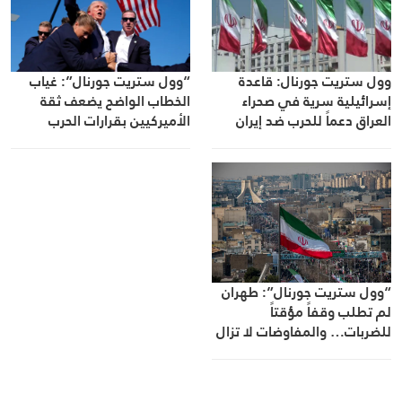
وول ستريت جورنال: قاعدة
“وول ستريت جورنال”: غياب
إسرائيلية سرية في صحراء
الخطاب الواضح يضعف ثقة
العراق دعماً للحرب ضد إيران
الأميركيين بقرارات الحرب
“وول ستريت جورنال”: طهران
لم تطلب وقفاً مؤقتاً
للضربات… والمفاوضات لا تزال
متعثّرة