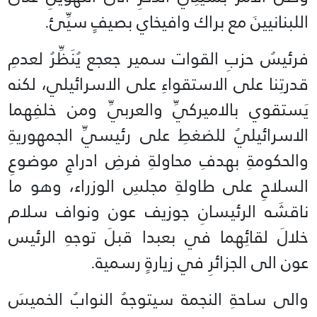
اللبنانيينَ مع براك وافيخاي بصيفٍ سيِّئ.
فرئيسُ حزبِ القوات سمير جعجع يُنَظِّرُ لعدمِ
قدرتِنا على الاستقواءِ على الاسرائيلي، لكنه
يَستقوي بالاميركيِّ والعربيِّ ومن خلفِهما
الاسرائيليُ للضغطِ على رئيسيِّ الجمهوريةِ
والحكومةِ بهدفِ محاولةِ فرضِ ادراجِ موضوعِ
السلاحِ على طاولةِ مجلسِ الوزراء، وهو ما
ناقشَه الرئيسانِ جوزيف عون ونواف سلام
خلالَ لقائِهما في بعبدا قبلَ توجهِ الرئيس
عون الى الجزائرِ في زيارةٍ رسمية.
والى ساحةِ النجمة سيتوجهُ النوابُ الخميسَ