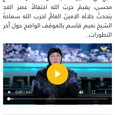
محسن، يقيمُ حزبُ الله احتفالاً عصرَ الغدِ
يتحدثُ خلالَه الامينُ العامُّ لحزب الله سماحةُ
الشيخ نعيم قاسم بالموقف الواضح حول آخر
التطورات..