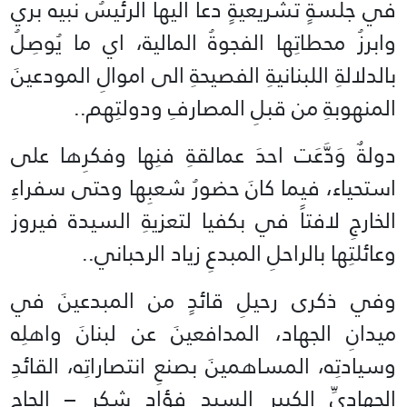
في جلسةٍ تشريعيةٍ دعا اليها الرئيسُ نبيه بري
وابرزُ محطاتِها الفجوةُ المالية، اي ما يُوصِلُ
بالدلالةِ اللبنانيةِ الفصيحةِ الى اموالِ المودعينَ
المنهوبةِ من قبلِ المصارفِ ودولتِهم..
دولةٌ وَدَّعَت احدَ عمالقةِ فنِها وفكرِها على
استحياء، فيما كانَ حضورُ شعبِها وحتى سفراءِ
الخارجِ لافتاً في بكفيا لتعزيةِ السيدة فيروز
وعائلتِها بالراحلِ المبدعِ زياد الرحباني..
وفي ذكرى رحيلِ قائدٍ من المبدعينَ في
ميدانِ الجهاد، المدافعينَ عن لبنانَ واهلِه
وسيادتِه، المساهمينَ بصنعِ انتصاراتِه، القائدِ
الجهاديِّ الكبير السيد فؤاد شكر – الحاج