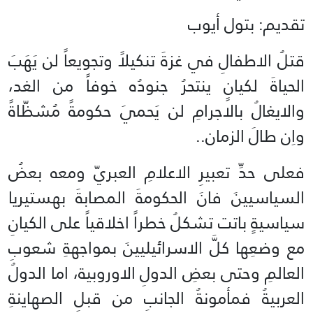
تقديم: بتول أيوب
قتلُ الاطفالِ في غزةَ تنكيلاً وتجويعاً لن يَهَبَ
الحياةَ لكيانٍ ينتحرُ جنودُه خوفاً من الغد،
والايغالُ بالاجرامِ لن يَحميَ حكومةً مُشظّاةً
واِن طالَ الزمان..
فعلى حدِّ تعبيرِ الاعلامِ العبريّ ومعه بعضُ
السياسيينَ فانَ الحكومةَ المصابةَ بهستيريا
سياسيةٍ باتت تشكلُ خطراً اخلاقياً على الكيانِ
مع وضعِها كلَّ الاسرائيليينَ بمواجهةِ شعوبِ
العالمِ وحتى بعضِ الدولِ الاوروبية، اما الدولُ
العربيةُ فمأمونةُ الجانبِ من قبلِ الصهاينةِ