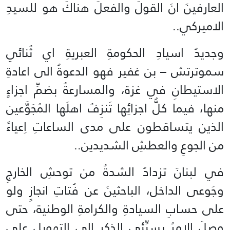
العارفينَ انَ القولَ والفعلَ هناكَ هو للسيدِ
الاميركي..
وجديدُ اسيادِ الحكومةِ العبريةِ اي ثُنائي
سموترتش – بن غفير فهو الدعوةُ الى اعادةِ
الاستيطانِ في غزة، والمسارعةُ بضمِّ اجزاءٍ
منها، فيما كلُّ اجزائِها تَنزِفُ اهلَها المُجَوَّعين
الذين يتساقطون على مدى الساعاتِ اِعياءً
من الجوعِ والعطشِ الشديدين..
في لبنانَ تزدادُ الشدةُ من توحشِ الخارجِ
وجَوعى الداخل، الباحثينَ عن فُتاتِ انجازٍ ولو
على حسابِ السيادةِ والكرامةِ الوطنية، حتى
وصلَ الامرُ بسيِّئِي الذكرِ الى التهويلِ على