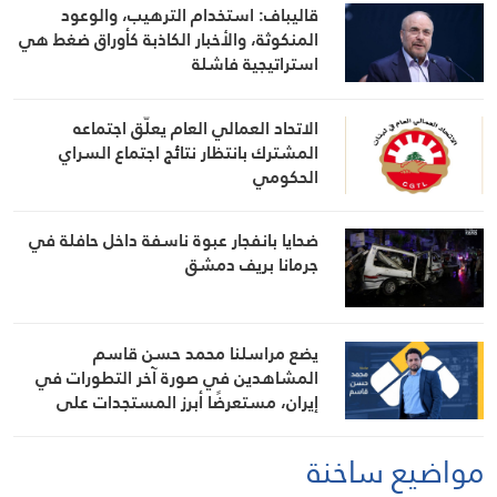
قاليباف: استخدام الترهيب، والوعود
المنكوثة، والأخبار الكاذبة كأوراق ضغط هي
استراتيجية فاشلة
الاتحاد العمالي العام يعلّق اجتماعه
المشترك بانتظار نتائج اجتماع السراي
الحكومي
ضحايا بانفجار عبوة ناسفة داخل حافلة في
جرمانا بريف دمشق
يضع مراسلنا محمد حسن قاسم
المشاهدين في صورة آخر التطورات في
إيران، مستعرضًا أبرز المستجدات على
الساحتين السياسية والميدانية، إلى جانب
المواقف الرسمية وأبرز التطورات ذات
مواضيع ساخنة
الصلة بالشأنين الداخلي والإقليمي