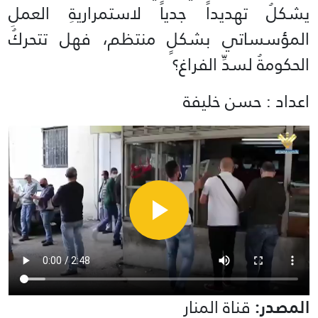
يشكلُ تهديداً جدياً لاستمراريةِ العملِ
المؤسساتي بشكلٍ منتظم، فهل تتحركُ
الحكومةُ لسدِّ الفراغ؟
اعداد : حسن خليفة
المصدر:
قناة المنار