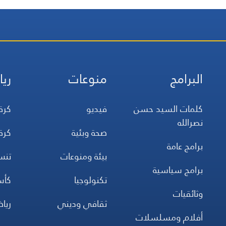
البرامج
منوعات
ريا
كلمات السيد حسن
فيديو
كرة
نصرالله
صحة وبئية
كرة
برامج عامة
بيئة ومنوعات
تن
برامج سياسية
تكنولوجيا
كأس
وثائقيات
ثقافي وديني
ريا
أفلام ومسلسلات