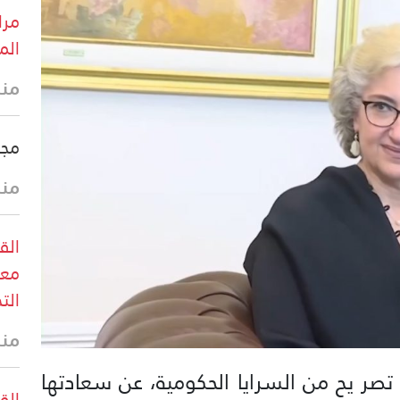
مرا
الم
منذ
مجل
منذ
الق
معا
الت
منذ
ي تصر يح من السرايا الحكومية، عن سعادتها
القو