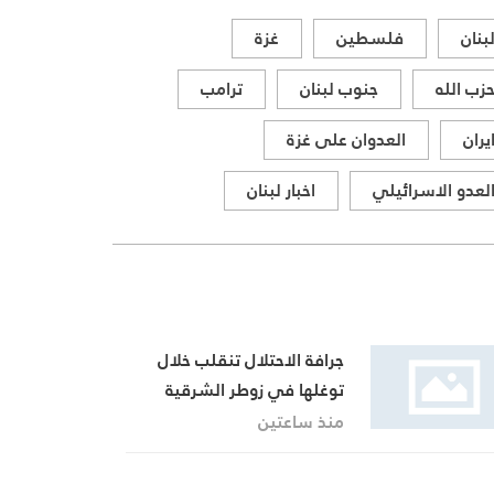
بنان
فلسطين
غزة
زب الله
جنوب لبنان
ترامب
يران
العدوان على غزة
لعدو الاسرائيلي
اخبار لبنان
جرافة الاحتلال تنقلب خلال
توغلها في زوطر الشرقية
وقواته تستنفر
منذ ساعتين