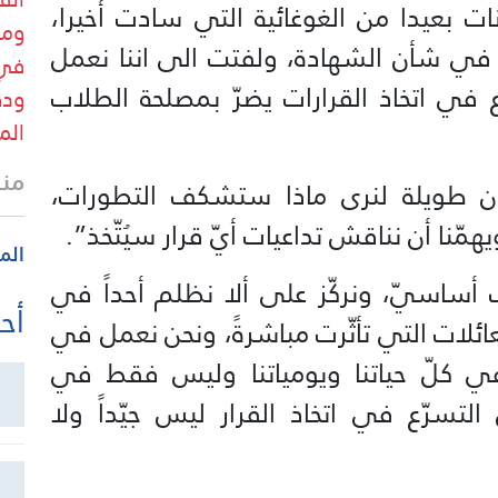
نات بعيدا من الغوغائية التي سادت أخيرا،
ومر
 في شأن الشهادة، ولفتت الى اننا نعمل
في 
 اتخاذ القرارات يضرّ بمصلحة الطلاب
ودق
الم
منذ
ون طويلة لنرى ماذا ستشكف التطورات،
ويهمّنا أن نناقش تداعيات أيّ قرار سيُتّخذ”.
الم
اسيّ، ونركّز على ألا نظلم أحداً في
أحد
عائلات التي تأثّرت مباشرةً، ونحن نعمل في
ي كلّ حياتنا ويومياتنا وليس فقط في
لتسرّع في اتخاذ القرار ليس جيّداً ولا