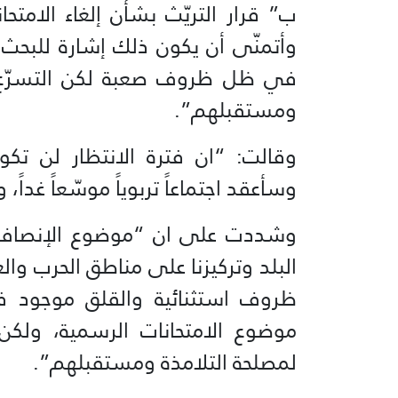
ب” قرار التريّث بشأن إلغاء الامتحا
وأتمنّى أن يكون ذلك إشارة للبحث
في ظل ظروف صعبة لكن التسرّع في
ومستقبلهم”.
وقالت: “ان فترة الانتظار لن تك
وسأعقد اجتماعاً تربوياً موسّعاً غداً، 
وشددت على ان “موضوع الإنصاف أس
البلد وتركيزنا على مناطق الحرب وال
ظروف استثنائية والقلق موجود ف
موضوع الامتحانات الرسمية، ولكن ا
لمصلحة التلامذة ومستقبلهم”.