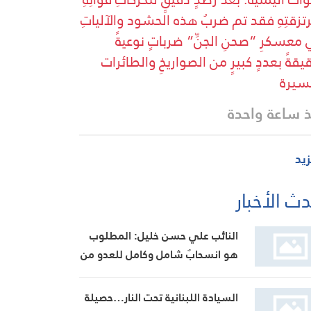
تزقتِهِ فقد تم ضربُ هذه الحشود والآلياتِ
معسكرِ “صحنِ الجنِّ” ضرباتٍ نوعيةً
يقةً بعددٍ كبيرٍ من الصواريخِ والطائرات
سيرة
 ساعة واحدة
زيد
ث الأخبار
النائب علي حسن خليل: المطلوب
هو انسحابٌ شامل وكامل للعدو من
الجنوب
السيادة اللبنانية تحت النار…حصيلة