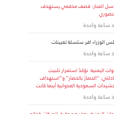
سل المنار: قصف مدفعي يستهدف
نصوري
 ساعة واحدة
س الوزراء اقر سلسلة تعيينات
 ساعة واحدة
وات اليمنية: نؤكدُ استمرار تثبيتِ
دلتي: “الحصارُ بالحصارِ” و”استهداف
حشيدات السعودية العدوانية أينما كانت
 ساعة واحدة
ات اليمنية: بعدَ رصدٍ دقيقٍ لتحركاتِ قواتِهِ