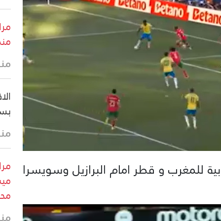
مرا
منط
منذ 19 
الا
بسب
منذ
مرا
جابية للمغرب و قطر امام البرازيل وسويسرا
ميس
محي
منذ