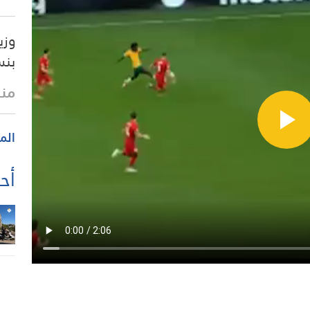
وزي
بنسبة 75% ب
منذ
الم
أحد