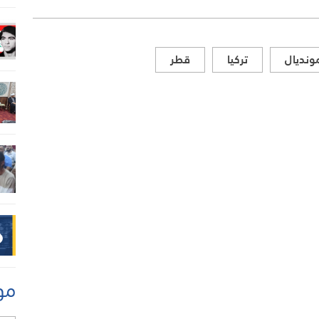
ونديال
تركيا
قطر
مو