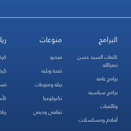
البرامج
منوعات
ريا
كلمات السيد حسن
فيديو
كرة
نصرالله
صحة وبئية
كرة
برامج عامة
بيئة ومنوعات
تن
برامج سياسية
تكنولوجيا
كأس
وثائقيات
ثقافي وديني
ريا
أفلام ومسلسلات