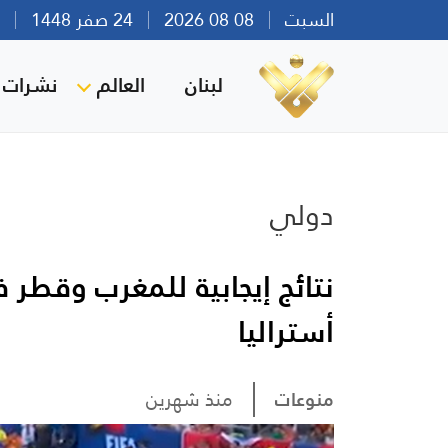
السبت
08 08 2026
24 صفر 1448
بير
لبنان
العالم
نشرات ا
دولي
نتائج إيجابية للمغرب وقطر 
أستراليا
منوعات
منذ شهرين