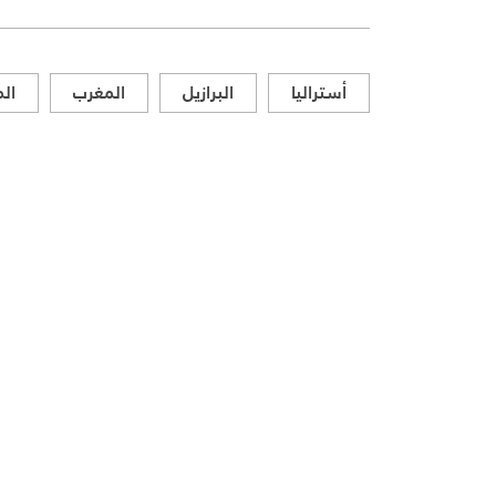
أستراليا
البرازيل
المغرب
الم