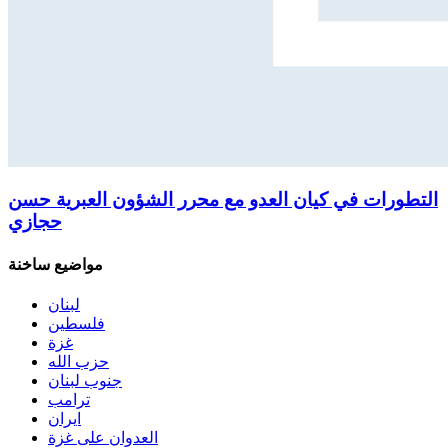
التطورات في كيان العدو مع محرر الشؤون العبرية حسن
حجازي
مواضيع ساخنة
لبنان
فلسطين
غزة
حزب الله
جنوب لبنان
ترامب
ايران
العدوان على غزة