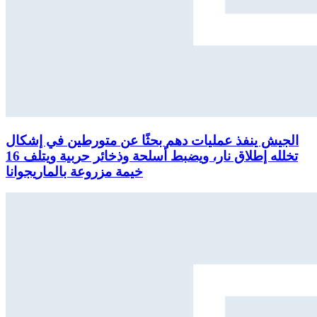
الجيش ينفذ عمليات دهم بحثًا عن متورطين في إشكال
تخلله إطلاق نار، ويضبط أسلحة وذخائر حربية ويتلف 16
خيمة مزروعة بالماريجوانا