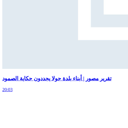
تقرير مصور | أبناء بلدة حولا يجددون حكاية الصمود
20:03