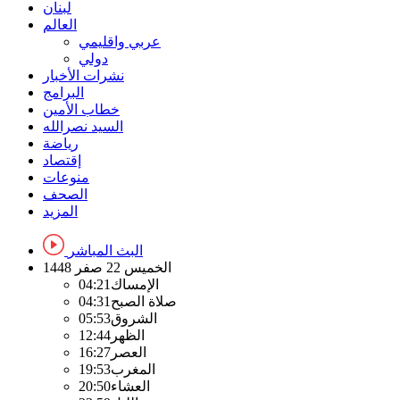
لبنان
العالم
عربي واقليمي
دولي
نشرات الأخبار
البرامج
خطاب الأمين
السيد نصرالله
رياضة
إقتصاد
منوعات
الصحف
المزيد
البث المباشر
الخميس
22 صفر 1448
الإمساك
04:21
صلاة الصبح
04:31
الشروق
05:53
الظهر
12:44
العصر
16:27
المغرب
19:53
العشاء
20:50