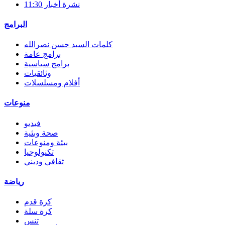
نشرة أخبار 11:30
البرامج
كلمات السيد حسن نصرالله
برامج عامة
برامج سياسية
وثائقيات
أفلام ومسلسلات
منوعات
فيديو
صحة وبئية
بيئة ومنوعات
تكنولوجيا
ثقافي وديني
رياضة
كرة قدم
كرة سلة
تنس