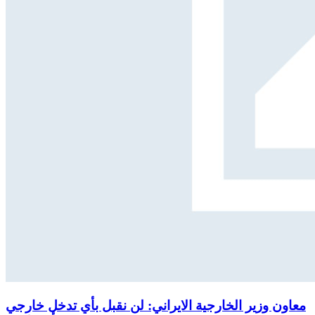
معاون وزير الخارجية الايراني: لن نقبل بأي تدخل خارجي