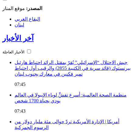
المصدر:
موقع المنار
البقاع الغربي
لبنان
آخر الأخبار
الأخبار العاجلة
جيش الاحتلال “الإسرائيلي” يُقرّ بمقتل الرائد احتياط هارئيل
بيرنستوك (قائد سرية في الكتيبة 2855) والرقيب أول احتياط
تمير فكنين في معارك بجنوب لبنان
07:45
منظمة الصحة العالمية: أسرع تفشٍّ لوباء الإيبولا في العالم
يودي بحياة 1700 شخص
07:43
أمريكا | الإدارة الأمريكية تردّ حوالى مئة مليار دولار من
الرسوم الجمركية