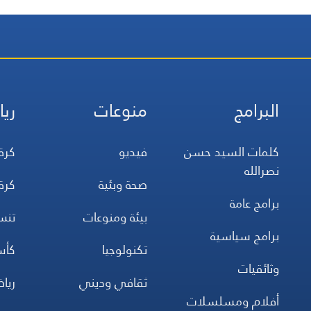
البرامج
منوعات
ريا
كلمات السيد حسن
فيديو
كرة
نصرالله
صحة وبئية
كرة
برامج عامة
بيئة ومنوعات
تن
برامج سياسية
تكنولوجيا
كأس
وثائقيات
ثقافي وديني
ريا
أفلام ومسلسلات