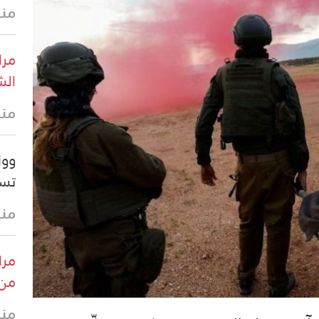
منذ 15 
مرا
الش
منذ 26 
وول
تس
منذ 31 
مرا
من 
منذ 36 