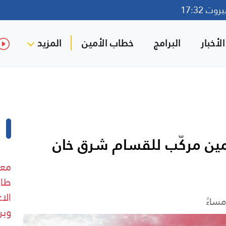
ت 17:32
لأخبار
البرامج
خطاب الأمين
المزيد
ي كمين مركّب للقسام شرق خان
معل
طال
الا
وبر