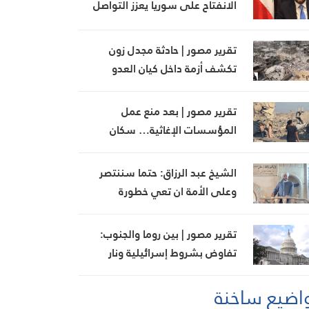
الانفتاح على سوريا يعزز التواصل
ويبني جسور التفاهم بين الطرفين
تقرير مصور | حادثة مجدل زون
تكشف أزمة داخل كيان العدو
تقرير مصور | بعد منع عمل
المؤسسات الإغاثية… سكان
المناطق البرتقالية يواجهون
مصيرهم وحدهم
الشيخ عبد الرزاق: حتما سننتصر
وعلى الأمة ان تعي خطورة
المؤامرة الصهيونية
تقرير مصور | بين روما والجنوب:
تفاوض بشروط إسرائيلية ونار
مستمرة في الجنوب
اضيع ساخنة