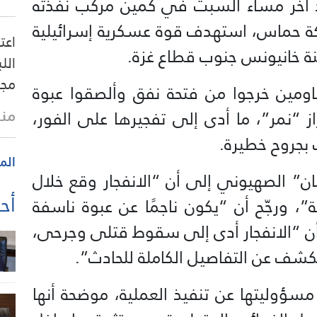
د آخر مساء السبت في كمين مركّب نفذته
ركة حماس، استهدف قوة عسكرية إسرائيلية
اعت
ة خانيونس جنوب قطاع غزة.
الل
مجل
اومين خرجوا من فتحة نفق وألصقوا عبوة
منذ
ز “نمر”، ما أدى إلى تفجيرها على الفور،
 بجروح خطيرة.
الم
” الصهيوني إلى أن “الانفجار وقع خلال
أحد
 ورجّح أن “يكون ناجمًا عن عبوة ناسفة
أن “الانفجار أدى إلى سقوط قتلى وجرحى،
شف عن التفاصيل الكاملة للحادث”.
سؤوليتها عن تنفيذ العملية، موضحة أنها