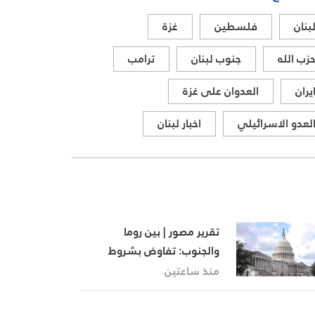
بنان
فلسطين
غزة
زب الله
جنوب لبنان
ترامب
يران
العدوان على غزة
لعدو الاسرائيلي
اخبار لبنان
تقرير مصور | بين روما
والجنوب: تفاوض بشروط
إسرائيلية ونار مستمرة في
منذ ساعتين
الجنوب