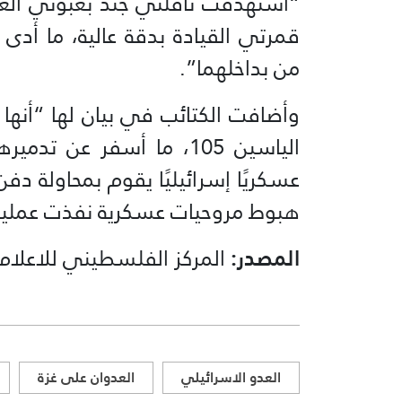
“استهدفت ناقلتي جند بعبوتي العم
قمرتي القيادة بدقة عالية، ما أدى 
من بداخلهما”.
وأضافت الكتائب في بيان لها “أنها 
الياسين 105، ما أسفر عن 
عسكريًا إسرائيليًا يقوم بمحاولة دفن
هبوط مروحيات عسكرية نفذت عمليات
المصدر:
المركز الفلسطيني للاعلام
العدو الاسرائيلي
العدوان على غزة