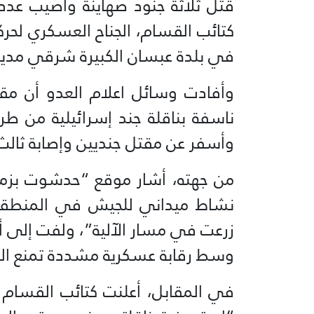
قُتل ثلاثة جنود صهاينة وأصيب عد
كتائب القسام، الجناح العسكري لح
في بلدة عبسان الكبيرة شرقي مدين
وأفادت وسائل اعلام العدو أن مق
ناسفة بناقلة جند إسرائيلية من طرا
وأسفر عن مقتل جنديين وإصابة ثالث
من جهته، أشار موقع “حدشوت بزمان
نشاط ميداني للجيش في المنطقة”،
زرعت في مسار الآلية”، ولفت إلى 
وسط رقابة عسكرية مشددة تمنع الك
في المقابل، أعلنت كتائب القسام م