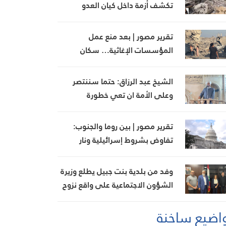
تكشف أزمة داخل كيان العدو
تقرير مصور | بعد منع عمل
المؤسسات الإغاثية… سكان
المناطق البرتقالية يواجهون
مصيرهم وحدهم
الشيخ عبد الرزاق: حتما سننتصر
وعلى الأمة ان تعي خطورة
المؤامرة الصهيونية
تقرير مصور | بين روما والجنوب:
تفاوض بشروط إسرائيلية ونار
مستمرة في الجنوب
وفد من بلدية بنت جبيل يطلع وزيرة
الشؤون الاجتماعية على واقع نزوح
أهالي المدينة وأضرار العدوان
اضيع ساخنة