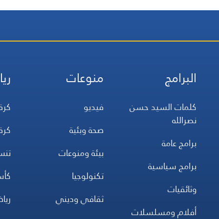
البرامج
منوعات
ريا
كلمات السيد حسن
فيديو
كرة
نصرالله
صحة وبئية
كرة
برامج عامة
بيئة ومنوعات
تن
برامج سياسية
تكنولوجيا
كأس
وثائقيات
ثقافي وديني
ريا
أفلام ومسلسلات