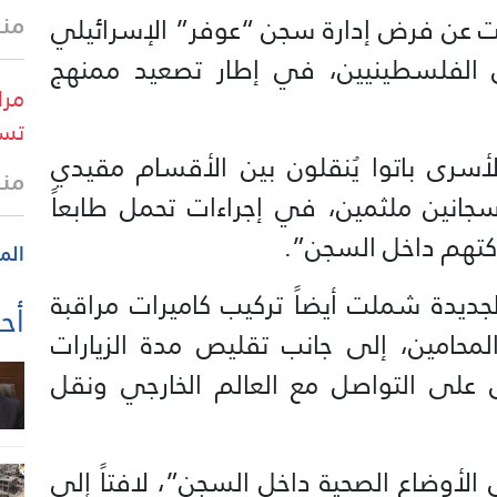
منذ
عن فرض إدارة سجن “عوفر” الإسرائيلي
ى الفلسطينيين، في إطار تصعيد ممنهج
مرا
تست
أسرى باتوا يُنقلون بين الأقسام مقيدي
منذ
جانين ملثمين، في إجراءات تحمل طابعاً
ركتهم داخل السجن”.
الم
لجديدة شملت أيضاً تركيب كاميرات مراقبة
أحد
المحامين، إلى جانب تقليص مدة الزيارات
رى على التواصل مع العالم الخارجي ونقل
لأوضاع الصحية داخل السجن”، لافتاً إلى