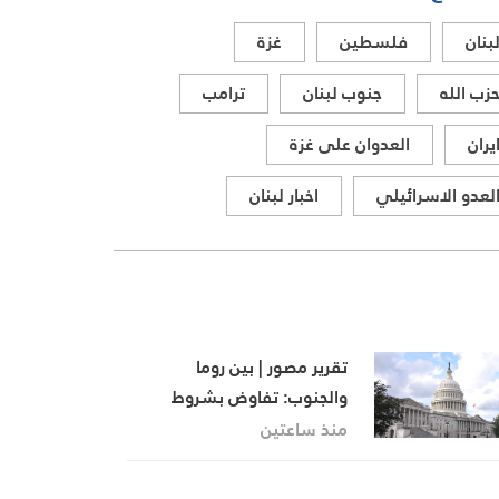
بنان
فلسطين
غزة
زب الله
جنوب لبنان
ترامب
يران
العدوان على غزة
لعدو الاسرائيلي
اخبار لبنان
تقرير مصور | بين روما
والجنوب: تفاوض بشروط
إسرائيلية ونار مستمرة في
منذ ساعتين
الجنوب