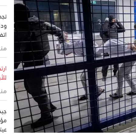
تجم
ودا
اتفاق 27 تشرين ا
منذ 44 
للأون
منذ
جيش
مؤس
عيت