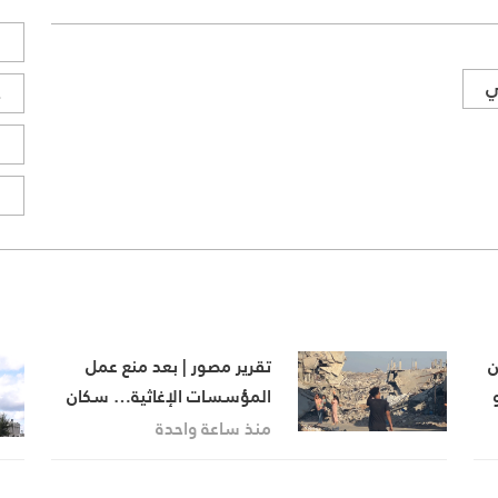
ل
ي
ح
ا
ا
ن
تقرير مصور | بعد منع عمل
المؤسسات الإغاثية… سكان
المناطق البرتقالية يواجهون
منذ ساعة واحدة
مصيرهم وحدهم