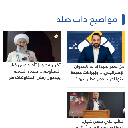
مواضيع ذات صلة
تقرير مصور | تأكيد على خيار
من قصر بعبدا إدانة للعدوان
المقاومة… خطباء الجمعة
الإسرائيلي… وإجراءات جديدة
يجددون رفض المفاوضات مع
بينها إجراء يخص مطار بيروت
الاحتلال
الدولي
النائب علي حسن خليل:
المطلوب هو انسحابٌ شامل