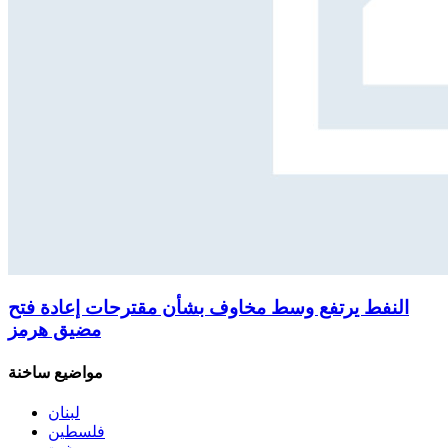
النفط يرتفع وسط مخاوف بشأن مقترحات إعادة فتح
مضيق هرمز
مواضيع ساخنة
لبنان
فلسطين