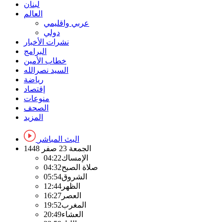
لبنان
العالم
عربي واقليمي
دولي
نشرات الأخبار
البرامج
خطاب الأمين
السيد نصرالله
رياضة
إقتصاد
منوعات
الصحف
المزيد
البث المباشر
الجمعة
23 صفر 1448
الإمساك
04:22
صلاة الصبح
04:32
الشروق
05:54
الظهر
12:44
العصر
16:27
المغرب
19:52
العشاء
20:49