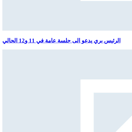
الرئيس بري يدعو الى جلسة عامة في 11 و12 الحالي