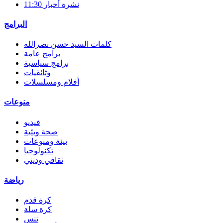
نشرة أخبار 11:30
البرامج
كلمات السيد حسن نصرالله
برامج عامة
برامج سياسية
وثائقيات
أفلام ومسلسلات
منوعات
فيديو
صحة وبئية
بيئة ومنوعات
تكنولوجيا
ثقافي وديني
رياضة
كرة قدم
كرة سلة
تنس