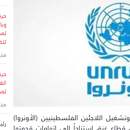
حرك
وبا
لمخ
للض
منذ 26 
حرك
الق
لمخ
منذ 31 
تشغيل اللاجئين الفلسطينيين (الأونروا)
رئي
فيها في قطاع غزة، استناداً إلى اتهامات قدمتها