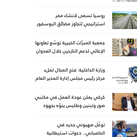
روسيا تسعى لانشاء ممر
استراتيجي لتجاوز مضائق البوسفور
وهرمز
جمعية المبرّات الخيرية توسّع تعاونها
الإغاثي لدعم النازحين خلال العدوان
وزارة الداخلية: فتح المجال لملء
مركز رئيس مجلس إدارة المدير العام
لهيئة إدارة السير والآليات
والمركبات
كركي يعلن عودة العمل في مكتبي
صور وتبنين وطليس ينوّه بجهود
إدارة الضمان
توغّل صهيوني جديد في
الحاصباني.. دعوات استيطانية