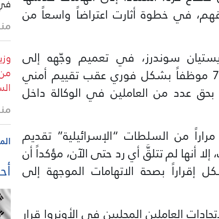
في 
هم، في خطوة أثارت اعتراضاً واسعاً من
منذ 36 
يستيان سوندرز، في تعميم وجّهه إلى
وزي
من 
الموظفين، إنه تقرر إنهاء خدمات 70 موظفاً بشكل فوري عقب تقييم أمني
الس
 بحق عدد من العاملين في الوكالة داخل
منذ 41 
راراً من السلطات “الإسرائيلية” تقديم
الم
ا أنها لم تتلقَّ أي رد حتى الآن، مؤكداً أن
أحد
 يشكل إقراراً بصحة الاتهامات الموجهة إلى
ادات العاملين المحليين في الأونروا قرار