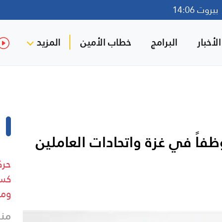
روت 14:06
لأخبار
البرامج
خطاب الأمين
المزيد
روا تنهي خدمات 70 موظفاً في غزة واتحادات العاملين
حرك
كسر
وم
منذ 25 