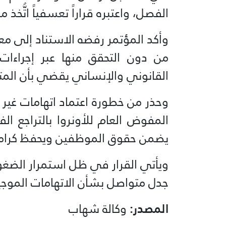
الفصل، واعتبره قراراً تعسفياً اتُّخ
وأكد المؤتمر رفضه الاستناد إلى مع
من دون التحقق منها عبر إجراءات
القانوني والإنساني يقضي بأن المته
وحذر من خطورة اعتماد اتهامات غير م
المفوض العام للأونروا بالتراجع ا
يضمن حقوق الموظفين ويحفظ كرام
ويأتي القرار في ظل استمرار الضغوط
جدل متواصل بشأن الاتهامات الموج
المصدر:
وكالة شهاب