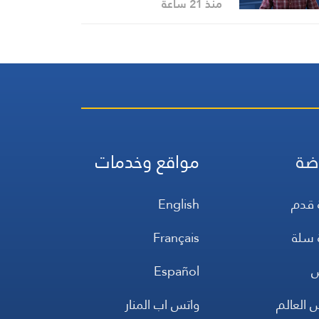
منذ 21 ساعة
ضة
مواقع وخدمات
 قدم
English
 سلة
Français
س
Español
 العالم
واتس اب المنار