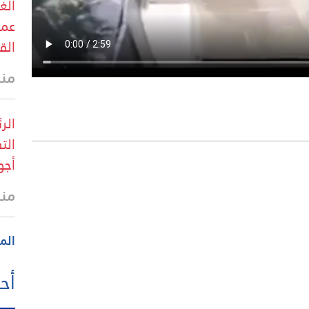
الغ
عمد
الق
منذ
الر
الت
أجو
منذ
الم
أحد