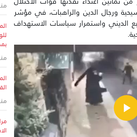
من ثمانين اعتداءً نفذتها قوات الاحتلال
منذ 35 
ية ورجال الدين والراهبات، في مؤشر
بع الديني واستمرار سياسات الاستهداف
الم
ة.
للو
بمض
منذ 40 
الم
الق
منذ 41 
مرا
الا