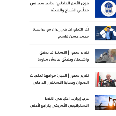
قوى الأمن الداخلي: تدابير سير في
محلّتَي الشياح والضبيّة
آخر التطورات في إيران مع مراسلنا
محمد حسن قاسم
تقرير مصور | الاستنزاف يرهق
واشنطن ويضيّق هامش مناورة
ترامب
تقرير مصور | الحجار: مواجهة تداعيات
العدوان وحماية الاستقرار الداخلي
في صلب أولويات الدولة
حرب إيران.. احتياطي النفط
الاستراتيجي الأمريكي يتراجع لأدنى
مستوى منذ 1983