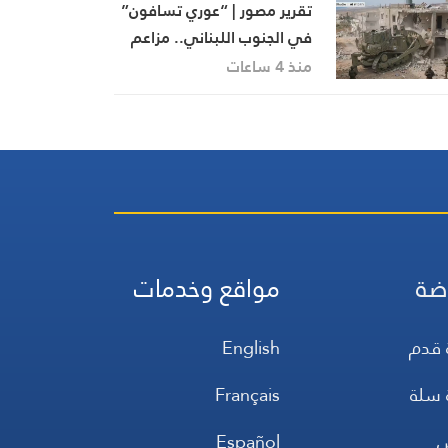
تقرير مصور | “عوري تسافون”
في الجنوب اللبناني.. مزاعم
توراتية تواكب أطماع الاحتلال
منذ 4 ساعات
ضة
مواقع وخدمات
 قدم
English
 سلة
Français
س
Español