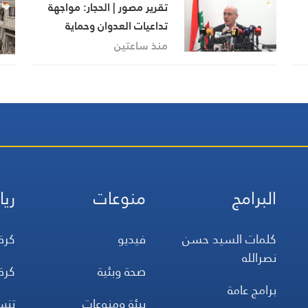
تقرير مصور | الحجار: مواجهة
تداعيات العدوان وحماية
الاستقرار الداخلي في صلب
منذ ساعتين
أولويات الدولة
البرامج
منوعات
ريا
كلمات السيد حسن
فيديو
كرة
نصرالله
صحة وبئية
كرة
برامج عامة
بيئة ومنوعات
تن