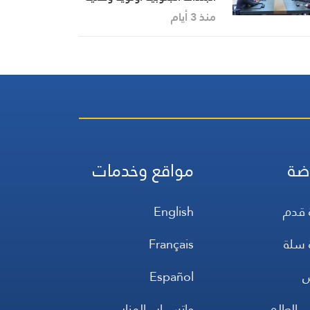
منذ 3 أيام
ضة
مواقع وخدمات
 قدم
English
 سلة
Français
س
Español
 العالم
واتس اب المنار