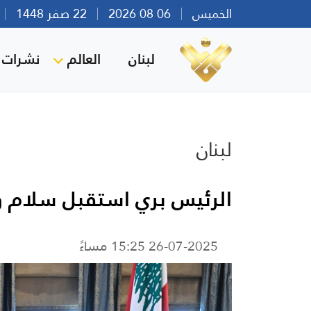
الخميس
06 08 2026
22 صفر 1448
بي
لبنان
العالم
نشرات ا
لبنان
الرئيس بري استقبل سلام وج
26-07-2025 15:25 مساءً