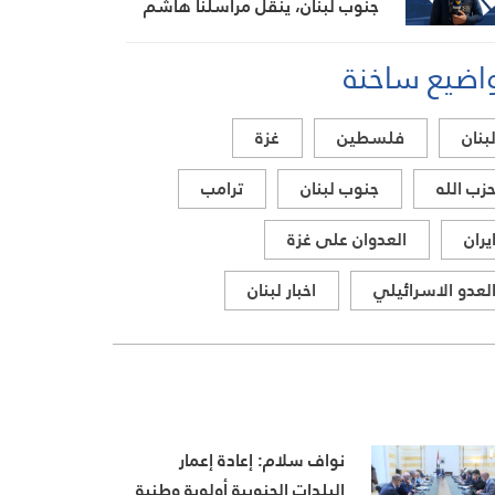
جنوب لبنان، ينقل مراسلنا هاشم
السيد حسن تطورات الأوضاع
اضيع ساخنة
الميدانية
بنان
فلسطين
غزة
زب الله
جنوب لبنان
ترامب
يران
العدوان على غزة
لعدو الاسرائيلي
اخبار لبنان
نواف سلام: إعادة إعمار
البلدات الجنوبية أولوية وطنية