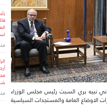
رئي
قال
الم
است
منذ 38 
الر
أرد
محم
شر
ني نبيه بري السبت رئيس مجلس الوزراء
منذ 45 
ات الاوضاع العامة والمستجدات السياسية