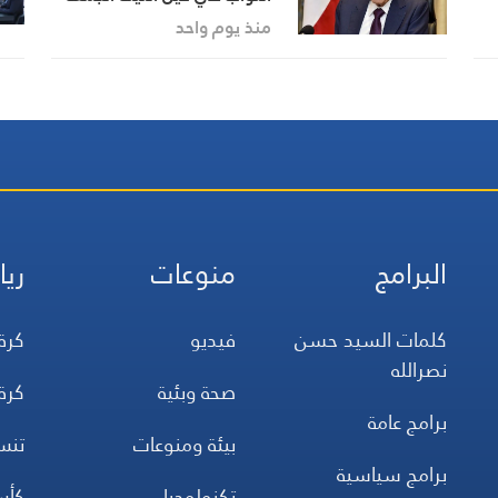
منذ يوم واحد
البرامج
منوعات
ريا
كلمات السيد حسن
فيديو
كرة
نصرالله
صحة وبئية
كرة
برامج عامة
بيئة ومنوعات
تن
برامج سياسية
تكنولوجيا
كأس