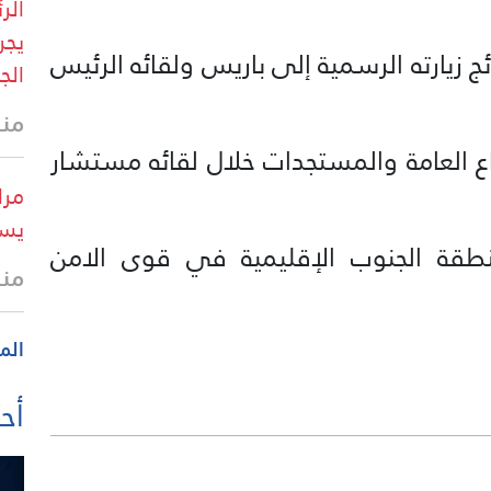
الر
يجر
 زيارته الرسمية إلى باريس ولقائه الرئيس
الج
منذ
اع العامة والمستجدات خلال لقائه مستشار
مرا
يست
طقة الجنوب الإقليمية في قوى الامن
منذ
الم
أحد