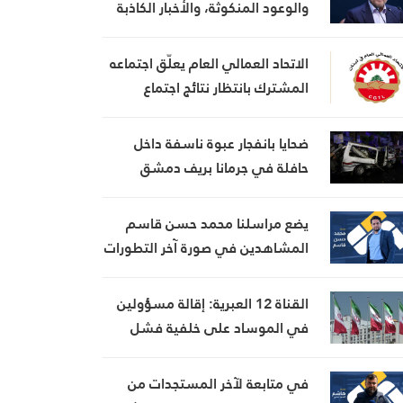
والوعود المنكوثة، والأخبار الكاذبة
كأوراق ضغط هي استراتيجية فاشلة
الاتحاد العمالي العام يعلّق اجتماعه
المشترك بانتظار نتائج اجتماع
السراي الحكومي
ضحايا بانفجار عبوة ناسفة داخل
حافلة في جرمانا بريف دمشق
يضع مراسلنا محمد حسن قاسم
المشاهدين في صورة آخر التطورات
في إيران، مستعرضًا أبرز
المستجدات على الساحتين
القناة 12 العبرية: إقالة مسؤولين
السياسية والميدانية، إلى جانب
في الموساد على خلفية فشل
المواقف الرسمية وأبرز التطورات
خطة لإسقاط النظام الإيراني
ذات الصلة بالشأنين الداخلي
في متابعة لآخر المستجدات من
والإقليمي