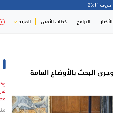
روت 23:11
لأخبار
البرامج
خطاب الأمين
المزيد
رى البحث بالأوضاع العامة
وكا
في 
معا
منذ 27 