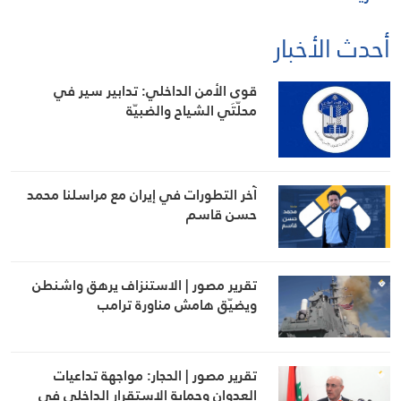
أحدث الأخبار
قوى الأمن الداخلي: تدابير سير في
محلّتَي الشياح والضبيّة
آخر التطورات في إيران مع مراسلنا محمد
حسن قاسم
تقرير مصور | الاستنزاف يرهق واشنطن
ويضيّق هامش مناورة ترامب
تقرير مصور | الحجار: مواجهة تداعيات
العدوان وحماية الاستقرار الداخلي في