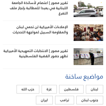
تقرير مصور | اعتصام لأساتذة الجامعة
اللبنانية في بعبدا للمطالبة بإنجاز ملف
التفرغ
الإملاءات الأميركية لن تحمي لبنان
والمقاومة السبيل لمواجهة التحديات
تقرير مصور | الانتخابات التمهيدية الأميركية
تظهر حضور القضية الفلسطينية
مواضيع ساخنة
لبنان
فلسطين
غزة
حزب الله
جنوب لبنان
ترامب
ايران