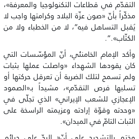
التقدّم في قطاعات التكنولوجيا والمعرفة»،
مذكّراً بأنّ «صون عزّة البلاد وكرامتها واجب لا
يُقبل التساهل فيه”، لا من الخطباء ولا من
الكتّاب».”.
وأكد الإمام الخامنئي، أنّ المؤسّسات التي
كان يقودها الشهداء «واصلت عملها بثبات
ولم تسمح لتلك الضربة أن تعرقل حركتها أو
تسلبها فرص التقدّم»، مشيداً بـ«الصمود
الإعجازي للشعب الإيراني» الذي تجلّى في
«وحدته وقوّة إرادته وعزيمته الراسخة على
الثبات التامّ في الميدان».
وختم بالتشديد على أنّ« الردّ على جرائم