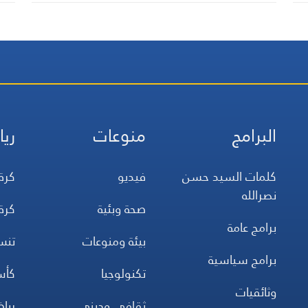
البرامج
منوعات
ريا
كلمات السيد حسن
فيديو
كرة
نصرالله
صحة وبئية
كرة
برامج عامة
بيئة ومنوعات
تن
برامج سياسية
تكنولوجيا
كأس
وثائقيات
ثقافي وديني
ريا