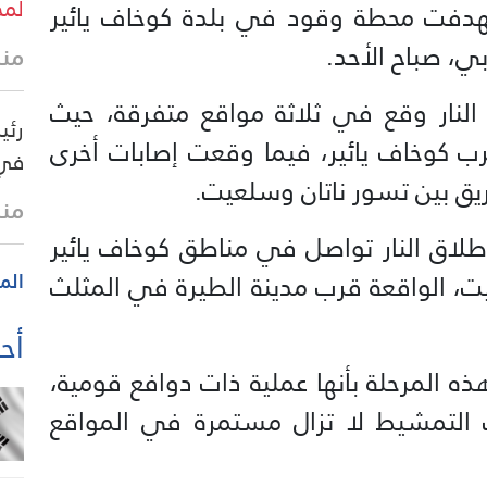
لمخ
ستهدفت محطة وقود في بلدة كوخاف يائير
ي، صباح الأحد.
منذ 41 
النار وقع في ثلاثة مواقع متفرقة، حيث
رئي
 كوخاف يائير، فيما وقعت إصابات أخرى
في 
ق بين تسور ناتان وسلعيت.
منذ
طلاق النار تواصل في مناطق كوخاف يائير
، الواقعة قرب مدينة الطيرة في المثلث
الم
أحد
 المرحلة بأنها عملية ذات دوافع قومية،
ت التمشيط لا تزال مستمرة في المواقع