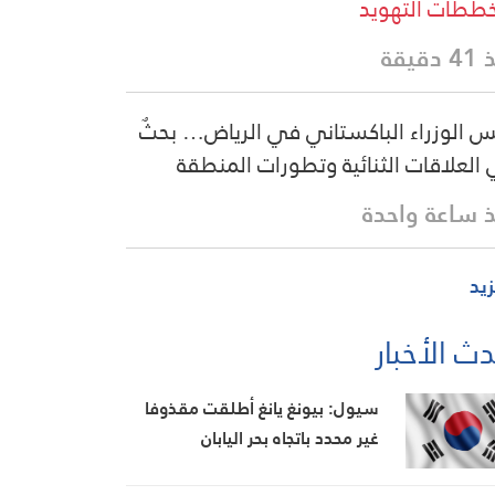
ططات التهويد
دقيقة
س الوزراء الباكستاني في الرياض… بحثٌ
العلاقات الثنائية وتطورات المنطقة
 ساعة واحدة
زيد
ث الأخبار
سيول: بيونغ يانغ أطلقت مقذوفا
غير محدد باتجاه بحر اليابان