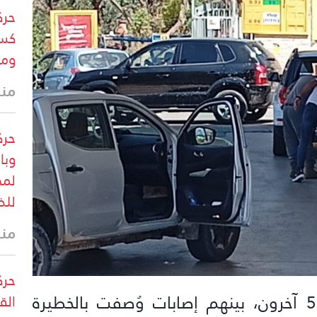
حرك
كسر
وم
منذ 35 
حرك
وبا
لمخ
للض
منذ 36 
حرك
قُتل مستوطن إسرائيلي وأصيب 5 آخرون، بينهم إصابات وُصفت بالخطيرة
الق