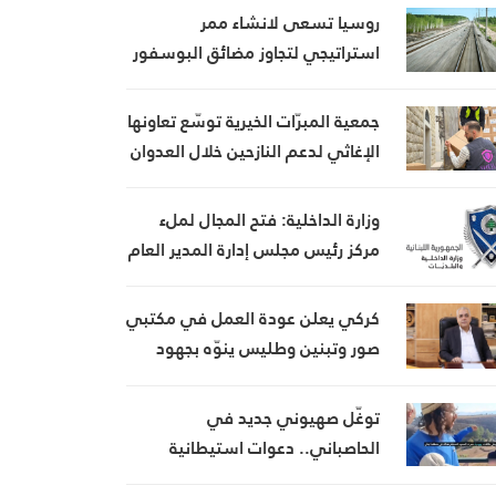
روسيا تسعى لانشاء ممر
استراتيجي لتجاوز مضائق البوسفور
وهرمز
جمعية المبرّات الخيرية توسّع تعاونها
الإغاثي لدعم النازحين خلال العدوان
وزارة الداخلية: فتح المجال لملء
مركز رئيس مجلس إدارة المدير العام
لهيئة إدارة السير والآليات
والمركبات
كركي يعلن عودة العمل في مكتبي
صور وتبنين وطليس ينوّه بجهود
إدارة الضمان
توغّل صهيوني جديد في
الحاصباني.. دعوات استيطانية
تستهدف أراضي جنوب لبنان