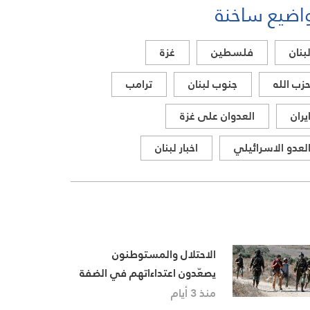
اضيع ساخنة
بنان
فلسطين
غزة
زب الله
جنوب لبنان
ترامب
يران
العدوان على غزة
لعدو الاسرائيلي
اخبار لبنان
الاحتلال والمستوطنون
يصعّدون اعتداءاتهم في الضفة
الغربية باقتحامات واعتقالات
منذ 3 أيام