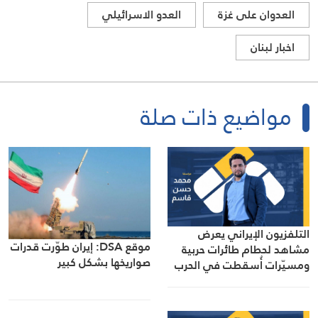
العدوان على غزة
العدو الاسرائيلي
اخبار لبنان
مواضيع ذات صلة
التلفزيون الإيراني يعرض
موقع DSA: إيران طوّرت قدرات
مشاهد لحطام طائرات حربية
صواريخها بشكل كبير
ومسيّرات أُسقطت في الحرب
الأخيرة